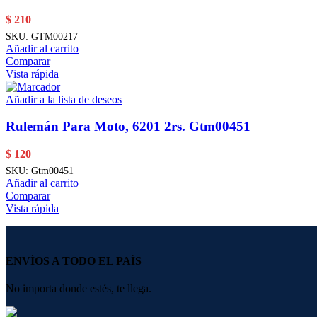
$
210
SKU:
GTM00217
Añadir al carrito
Comparar
Vista rápida
Añadir a la lista de deseos
Rulemán Para Moto, 6201 2rs. Gtm00451
$
120
SKU:
Gtm00451
Añadir al carrito
Comparar
Vista rápida
ENVÍOS A TODO EL PAÍS
No importa donde estés, te llega.