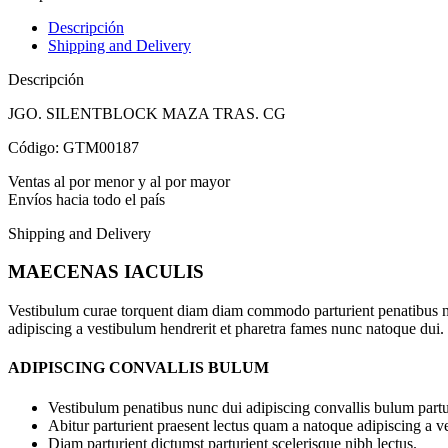
Descripción
Shipping and Delivery
Descripción
JGO. SILENTBLOCK MAZA TRAS. CG
Código: GTM00187
Ventas al por menor y al por mayor
Envíos hacia todo el país
Shipping and Delivery
MAECENAS IACULIS
Vestibulum curae torquent diam diam commodo parturient penatibus nunc
adipiscing a vestibulum hendrerit et pharetra fames nunc natoque dui.
ADIPISCING CONVALLIS BULUM
Vestibulum penatibus nunc dui adipiscing convallis bulum partu
Abitur parturient praesent lectus quam a natoque adipiscing a 
Diam parturient dictumst parturient scelerisque nibh lectus.