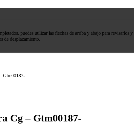
etados, puedes utilizar las flechas de arriba y abajo para revisarlos y 
tos de desplazamiento.
 – Gtm00187-
era Cg – Gtm00187-