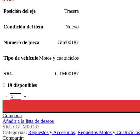
Posición del eje
Trasera
Condición del ítem
Nuevo
Número de pieza
Gtm00187
Tipo de vehículo
Motos y cuatriciclos
SKU
GTM00187
19 disponibles
Juego Silentblock Maza Trasera Cg - Gtm00187- cantidad
Comparar
Añadir a la lista de deseos
SKU:
GTM00187
Categorías:
Repuestos y Accesorios
,
Repuestos Motos y Cuatriciclos
Compartir: