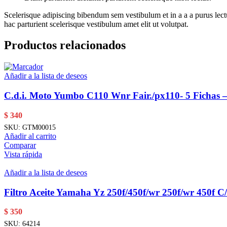
Scelerisque adipiscing bibendum sem vestibulum et in a a a purus lect
hac parturient scelerisque vestibulum amet elit ut volutpat.
Productos relacionados
Añadir a la lista de deseos
C.d.i. Moto Yumbo C110 Wnr Fair./px110- 5 Fichas 
$
340
SKU:
GTM00015
Añadir al carrito
Comparar
Vista rápida
Añadir a la lista de deseos
Filtro Aceite Yamaha Yz 250f/450f/wr 250f/wr 450f C
$
350
SKU:
64214