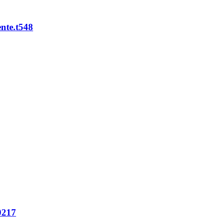
ente.t548
0217