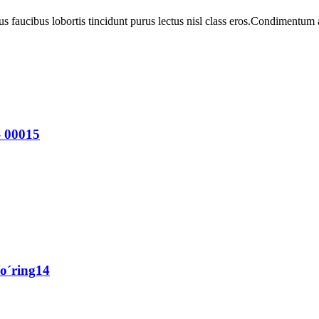
us faucibus lobortis tincidunt purus lectus nisl class eros.Condimentum
– 00015
/o´ring14