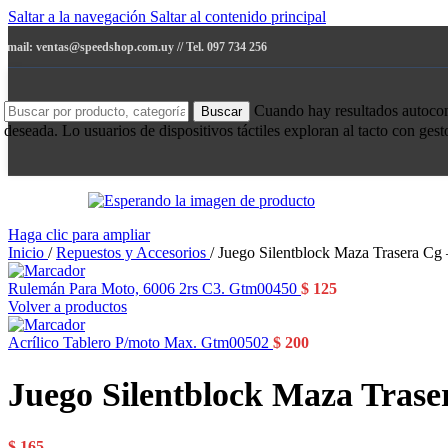
Saltar a la navegación
Saltar al contenido principal
e-mail: ventas@speedshop.com.uy // Tel. 097 734 256
Cuando hay resultados autocompl
Buscar
deseada. Lo usuarios de dispositivos táctiles exploran al tacto con ges
Haga clic para ampliar
Inicio
/
Repuestos y Accesorios
/
Juego Silentblock Maza Trasera Cg
Rulemán Para Moto, 6006 2rs C3. Gtm00450
$
125
Volver a productos
Acrílico Tablero P/moto Max. Gtm00502
$
200
Juego Silentblock Maza Tras
$
165