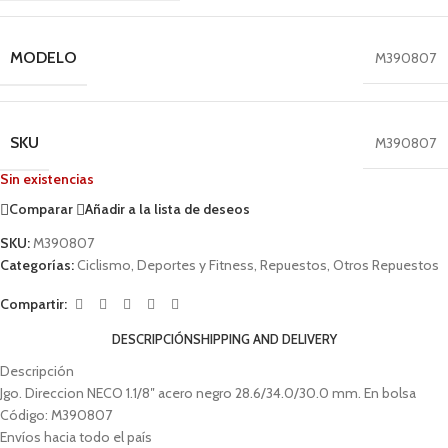
MODELO
M390807
SKU
M390807
Sin existencias
Comparar
Añadir a la lista de deseos
SKU:
M390807
Categorías:
Ciclismo
,
Deportes y Fitness
,
Repuestos
,
Otros Repuestos
Compartir:
DESCRIPCIÓN
SHIPPING AND DELIVERY
Descripción
Jgo. Direccion NECO 1.1/8″ acero negro 28.6/34.0/30.0 mm. En bolsa
Código: M390807
Envíos hacia todo el país