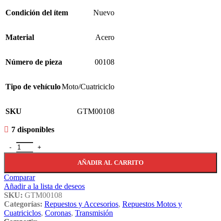
Condición del ítem
Nuevo
Material
Acero
Número de pieza
00108
Tipo de vehículo
Moto/Cuatriciclo
SKU
GTM00108
7 disponibles
Juego De Tornillos De Plato P/moto Wnr Cg 125. Gtm00108 cantida
AÑADIR AL CARRITO
Comparar
Añadir a la lista de deseos
SKU:
GTM00108
Categorías:
Repuestos y Accesorios
,
Repuestos Motos y
Cuatriciclos
,
Coronas
,
Transmisión