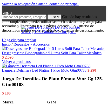
Saltar a la navegación
Saltar al contenido principal
MENÚ
Cuando hay resultados
Buscar
autocompletados, puedes utilizar las flechas de arriba y abajo para
revisarlos y Enter para ir a la página deseada. Lo usuarios de
dispositivos táctiles exploran al tacto con gestos de desplazamiento.
Haga clic para ampliar
Inicio
/
Repuestos y Accesorios
Desengrasante Biodegradable 5 Litros Solif Para Taller Mecánico
$
2.590
Volver a productos
Lámpara Delantera Led Platina 1 Pico Moto Gtm00788
$
290
Juego De Tornillos De Plato P/moto Wnr Cg 125.
Gtm00108
$
100
Marca
GTM