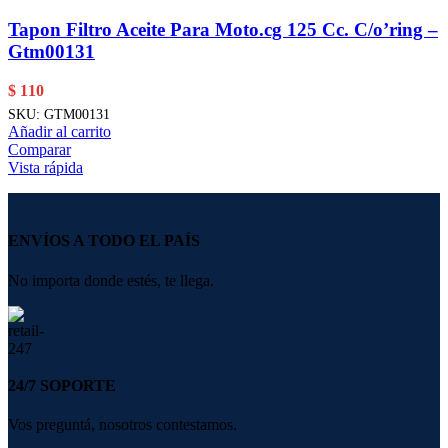
Tapon Filtro Aceite Para Moto.cg 125 Cc. C/o’ring –
Gtm00131
$
110
SKU:
GTM00131
Añadir al carrito
Comparar
Vista rápida
ENVÍOS A TODO EL PAÍS
No importa donde estés, te llega.
24/7 SOPORTE
Vos preguntá, nosotros contestamos.