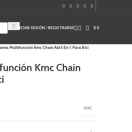
Cuando hay resultados autocompletados, puedes utilizar las flechas de
INICIAR SESIÓN / REGISTRARSE
$
0
nta Multifunción Kmc Chain Aid 5 En 1. Para Bici
ifunción Kmc Chain
ci
KMC