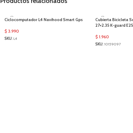
Productos relacionados
Ciclocomputador L4 Navihood Smart Gps
Cubierta Bicicleta
27×2.35 K-guard E25
$
3.990
$
1.960
SKU:
L4
SKU:
10159097