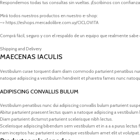
Respondemos todas tus consultas sin vueltas. ¡Escribinos con confianza
Mirá todos nuestros productos en nuestro e-shop:
–> https://eshops.mercadolibre.com.uy/CICLOVITA
Comprá fácil, seguro y con el respaldo de un equipo que realmente sabe 
Shipping and Delivery
MAECENAS IACULIS
Vestibulum curae torquent diam diam commodo parturient penatibus nunc du
natoque adipiscing a vestibulum hendrerit et pharetra fames nunc natoqu
ADIPISCING CONVALLIS BULUM
Vestibulum penatibus nunc dui adipiscing convallis bulum parturient susp
Abitur parturient praesent lectus quam a natoque adipiscing a vestibulum
Diam parturient dictumst parturient scelerisque nibh lectus.
Scelerisque adipiscing bibendum sem vestibulum et in a a a purus lectus 
nam inceptos hac parturient scelerisque vestibulum amet elit ut volutpat.