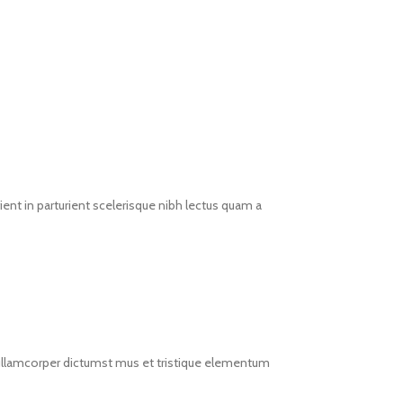
ent in parturient scelerisque nibh lectus quam a
t ullamcorper dictumst mus et tristique elementum