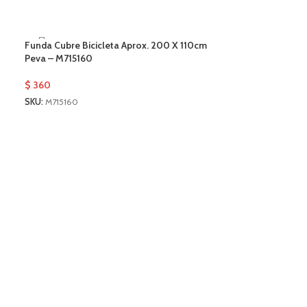
Funda Cubre Bicicleta Aprox. 200 X 110cm
Peva – M715160
$
360
SKU:
M715160