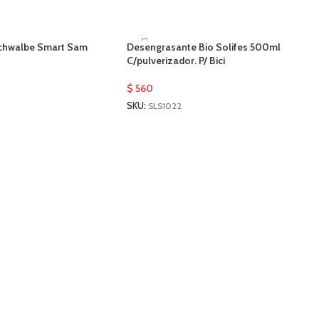
 Schwalbe Smart Sam
Desengrasante Bio Solifes 500ml
C/pulverizador. P/ Bici
$
560
SKU:
SLS1022