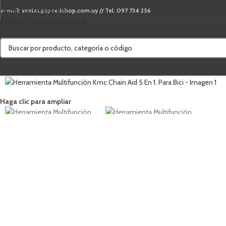
Saltar a la navegación
e-mail: ventas@speedshop.com.uy // Tel. 097 734 256
Saltar al contenido principal
Haga clic para ampliar