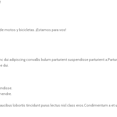
!
de motos y bicicletas. ¡Estamos para vos!
i adipiscing convallis bulum parturient suspendisse parturient a.Parturi
e dui.
endisse.
 hendre.
faucibus lobortis tincidunt purus lectus nisl class eros.Condimentum a e