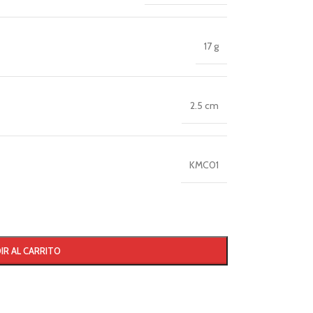
17 g
2.5 cm
KMC01
IR AL CARRITO