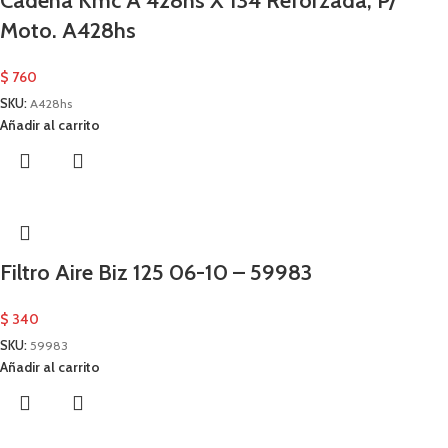
Cadena Kmc A 428hs X 134 Reforzada, P/
Moto. A428hs
$
760
SKU:
A428hs
Añadir al carrito
Filtro Aire Biz 125 06-10 – 59983
$
340
SKU:
59983
Añadir al carrito