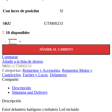
Con luces de posición
Sí
SKU
GTM00233
10 disponibles
Farol Delantero C/señalero Led Incluido, Universal Moto cantidad
AÑADIR AL CARRITO
Comparar
Añadir a la lista de deseos
SKU:
GTM00233
Categorías:
Repuestos y Accesorios
,
Repuestos Motos y
Cuatriciclos
,
Faroles y Luces
,
Delanteros
Compartir:
Descripción
Shipping and Delivery
Descripción
Farol delantero halógeno c/señalero Led incluido