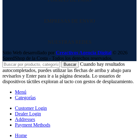
EMPRESAS DE ENVIO
NUESTRAS REDES
Sitio Web desarrollado por
Creactivos Agencia Digital
© 2026
SpeedShop de la Costa - Todos los derechos reservados.
Cuando hay resultados
Buscar
autocompletados, puedes utilizar las flechas de arriba y abajo para
revisarlos y Enter para ir a la página deseada. Lo usuarios de
dispositivos táctiles exploran al tacto con gestos de desplazamiento.
Menú
Categorías
Customer Login
Dealer Login
Addresses
Payment Methods
Home