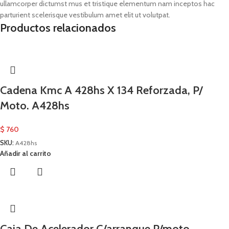
ullamcorper dictumst mus et tristique elementum nam inceptos hac
parturient scelerisque vestibulum amet elit ut volutpat.
Productos relacionados
Cadena Kmc A 428hs X 134 Reforzada, P/
Moto. A428hs
$
760
SKU:
A428hs
Añadir al carrito
Caja De Acelerador C/arranque P/moto