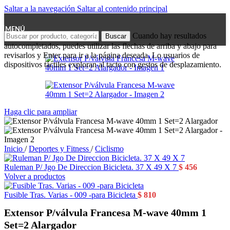
Saltar a la navegación
Saltar al contenido principal
MENÚ
Cuando hay resultados
Buscar
autocompletados, puedes utilizar las flechas de arriba y abajo para
revisarlos y Enter para ir a la página deseada. Lo usuarios de
dispositivos táctiles exploran al tacto con gestos de desplazamiento.
Haga clic para ampliar
Inicio
/
Deportes y Fitness
/
Ciclismo
Ruleman P/ Jgo De Direccion Bicicleta. 37 X 49 X 7
$
456
Volver a productos
Fusible Tras. Varias - 009 -para Bicicleta
$
810
Extensor P/válvula Francesa M-wave 40mm 1
Set=2 Alargador