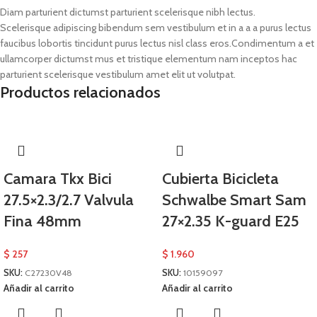
Diam parturient dictumst parturient scelerisque nibh lectus.
Scelerisque adipiscing bibendum sem vestibulum et in a a a purus lectus
faucibus lobortis tincidunt purus lectus nisl class eros.Condimentum a et
ullamcorper dictumst mus et tristique elementum nam inceptos hac
parturient scelerisque vestibulum amet elit ut volutpat.
Productos relacionados
Camara Tkx Bici
Cubierta Bicicleta
27.5×2.3/2.7 Valvula
Schwalbe Smart Sam
Fina 48mm
27×2.35 K-guard E25
$
257
$
1.960
SKU:
C27230V48
SKU:
10159097
Añadir al carrito
Añadir al carrito