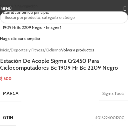
Saltar a la navegación
MENÚ
Saltar al contenido principal
Haga clic para ampliar
Inicio
/
Deportes y Fitness
/
Ciclismo
Volver a productos
Estación De Acople Sigma Cr2450 Para
Ciclocomputadores Bc 1909 Hr Bc 2209 Negro
$
600
MARCA
Sigma Tools
GTIN
4016224001200