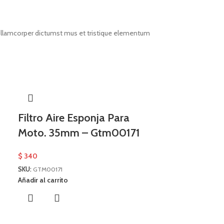
t ullamcorper dictumst mus et tristique elementum
Filtro Aire Esponja Para
Moto. 35mm – Gtm00171
$
340
SKU:
GTM00171
Añadir al carrito