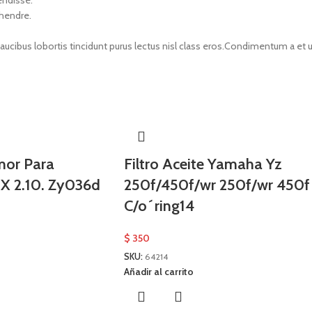
endisse.
 hendre.
faucibus lobortis tincidunt purus lectus nisl class eros.Condimentum a e
mor Para
Filtro Aceite Yamaha Yz
5 X 2.10. Zy036d
250f/450f/wr 250f/wr 450f
C/o´ring14
$
350
SKU:
64214
Añadir al carrito