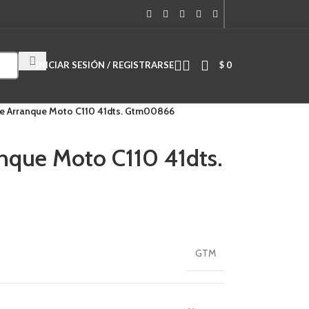
Cuando hay resultados autocompletados, puedes utilizar las flechas de
INICIAR SESIÓN / REGISTRARSE
$
0
e Arranque Moto C110 41dts. Gtm00866
nque Moto C110 41dts.
GTM