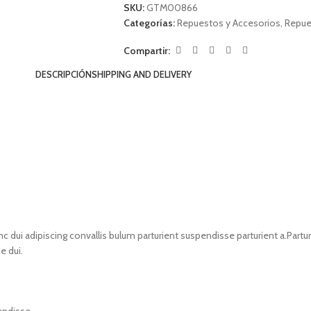
SKU:
GTM00866
Categorías:
Repuestos y Accesorios
,
Repue
Compartir:
DESCRIPCIÓN
SHIPPING AND DELIVERY
i adipiscing convallis bulum parturient suspendisse parturient a.Parturi
e dui.