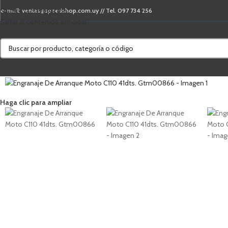
Saltar a la navegación
e-mail: ventas@speedshop.com.uy // Tel. 097 734 256
Saltar al contenido principal
Haga clic para ampliar