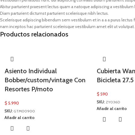
Vestibulum penatibus nunc dui adipiscing convallis bulum parturient susp
Abitur parturient praesent lectus quam a natoque adipiscing a vestibulum
Diam parturient dictumst parturient scelerisque nibh lectus.
Scelerisque adipiscing bibendum sem vestibulum et in a a a purus lectus 
nam inceptos hac parturient scelerisque vestibulum amet elit ut volutpat.
Productos relacionados
Asiento Individual
Cubierta Wa
Bobber/custom/vintage Con
Bicicleta 27.
Resortes P/moto
$
590
SKU:
ZY036D
$
5.990
Añadir al carrito
SKU:
GTM00900
Añadir al carrito