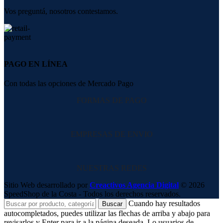
Vos preguntá, nosotros contestamos.
PAGO EN LÍNEA
Con todas las opciones de Mercado Pago
FORMAS DE PAGO
EMPRESAS DE ENVIO
NUESTRAS REDES
Sitio Web desarrollado por
Creactivos Agencia Digital
© 2026
SpeedShop de la Costa - Todos los derechos reservados.
Cuando hay resultados
Buscar
autocompletados, puedes utilizar las flechas de arriba y abajo para
revisarlos y Enter para ir a la página deseada. Lo usuarios de