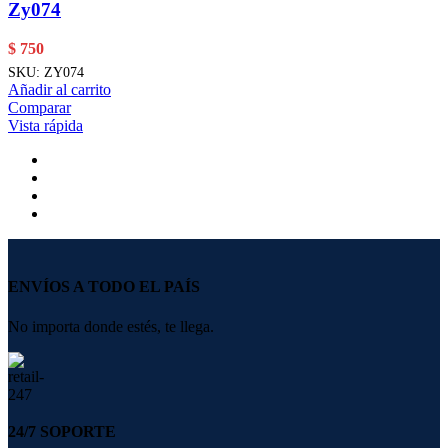
Zy074
$
750
SKU:
ZY074
Añadir al carrito
Comparar
Vista rápida
ENVÍOS A TODO EL PAÍS
No importa donde estés, te llega.
24/7 SOPORTE