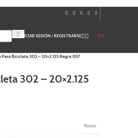
Cuando hay resultados autocompletados, puedes utilizar las flechas 
INICIAR SESIÓN / REGISTRARSE
$
0
a Para Bicicleta 302 – 20×2.125 Negra 057
cleta 302 – 20×2.125
Nuevo