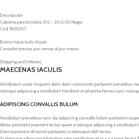
Descripción
Cubierta para bicicleta 302 – 20×2.125 Negra
Cód: B135057
Envíos hacia todo el país
Consulte precios por ventas al por mayor
Shipping and Delivery
MAECENAS IACULIS
Vestibulum curae torquent diam diam commodo parturient penatibus nunc du
natoque adipiscing a vestibulum hendrerit et pharetra fames nunc natoqu
ADIPISCING CONVALLIS BULUM
Vestibulum penatibus nunc dui adipiscing convallis bulum parturient susp
Abitur parturient praesent lectus quam a natoque adipiscing a vestibulum
Diam parturient dictumst parturient scelerisque nibh lectus.
Scelerisque adipiscing bibendum sem vestibulum et in a a a purus lectus 