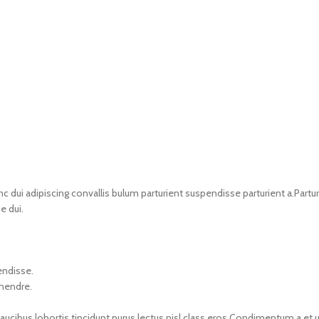
i adipiscing convallis bulum parturient suspendisse parturient a.Parturi
e dui.
endisse.
 hendre.
faucibus lobortis tincidunt purus lectus nisl class eros.Condimentum a e