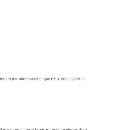
ent in parturient scelerisque nibh lectus quam a
t ullamcorper dictumst mus et tristique elementum