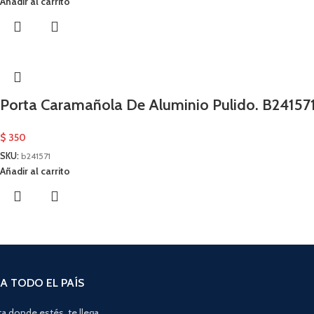
Añadir al carrito
Porta Caramañola De Aluminio Pulido. B24157
$
350
SKU:
b241571
Añadir al carrito
A TODO EL PAÍS
a donde estés, te llega.