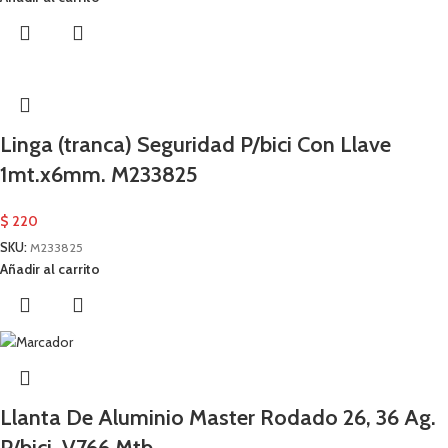
Linga (tranca) Seguridad P/bici Con Llave
1mt.x6mm. M233825
$
220
SKU:
M233825
Añadir al carrito
Llanta De Aluminio Master Rodado 26, 36 Ag.
P/bici. V766 Mtb