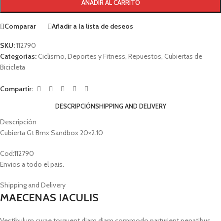
AÑADIR AL CARRITO
Comparar
Añadir a la lista de deseos
SKU:
112790
Categorías:
Ciclismo
,
Deportes y Fitness
,
Repuestos
,
Cubiertas de
Bicicleta
Compartir:
DESCRIPCIÓN
SHIPPING AND DELIVERY
Descripción
Cubierta Gt Bmx Sandbox 20×2.10
Cod:112790
Envios a todo el pais.
Shipping and Delivery
MAECENAS IACULIS
Vestibulum curae torquent diam diam commodo parturient penatibus