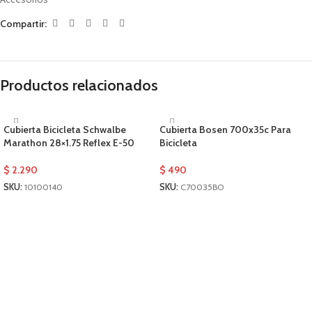
Compartir:
Productos relacionados
Cubierta Bicicleta Schwalbe
Cubierta Bosen 700x35c Para
Marathon 28×1.75 Reflex E-50
Bicicleta
$
2.290
$
490
SKU:
10100140
SKU:
C70035BO
AÑADIR AL CARRITO
AÑADIR AL CARRITO