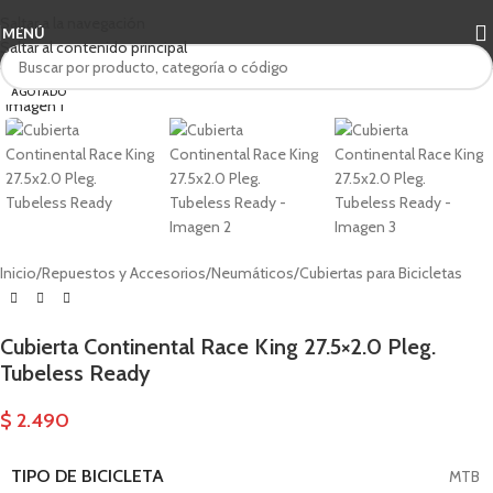
Saltar a la navegación
MENÚ
Saltar al contenido principal
Haga clic para ampliar
AGOTADO
Inicio
/
Repuestos y Accesorios
/
Neumáticos
/
Cubiertas para Bicicletas
Cubierta Continental Race King 27.5×2.0 Pleg.
Tubeless Ready
$
2.490
TIPO DE BICICLETA
MTB