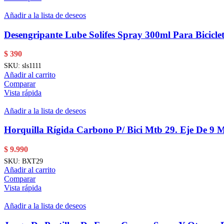
Añadir a la lista de deseos
Desengripante Lube Solifes Spray 300ml Para Bicicle
$
390
SKU:
sls1111
Añadir al carrito
Comparar
Vista rápida
Añadir a la lista de deseos
Horquilla Rígida Carbono P/ Bici Mtb 29. Eje De 9 
$
9.990
SKU:
BXT29
Añadir al carrito
Comparar
Vista rápida
Añadir a la lista de deseos