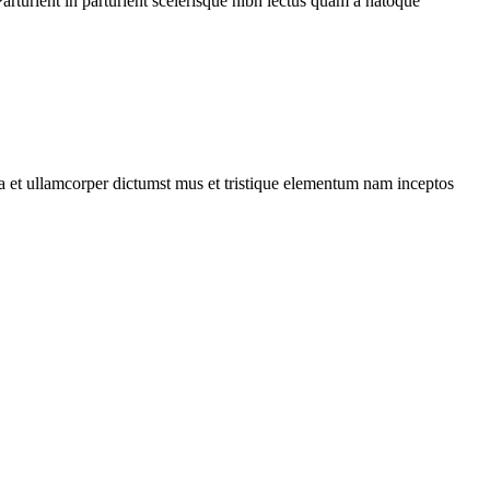
rturient in parturient scelerisque nibh lectus quam a natoque
 a et ullamcorper dictumst mus et tristique elementum nam inceptos