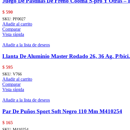
Juego De Pastillas De Freno Cooma S-pro Y Otras – 
$
590
SKU:
PF0027
Añadir al carrito
Comparar
Vista rápida
Añadir a la lista de deseos
Llanta De Aluminio Master Rodado 26, 36 Ag. P/bic
$
595
SKU:
V766
Añadir al carrito
Comparar
Vista rápida
Añadir a la lista de deseos
Par De Puños Sport Soft Negro 110 Mm M410254
$
165
SKU:
M410254