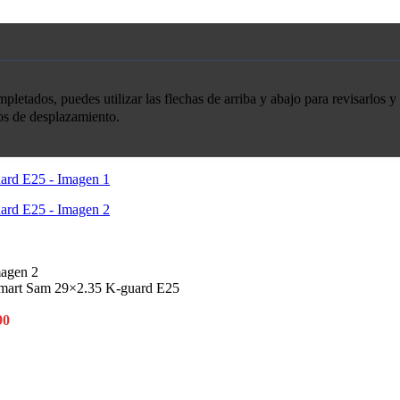
etados, puedes utilizar las flechas de arriba y abajo para revisarlos y 
tos de desplazamiento.
Smart Sam 29×2.35 K-guard E25
90