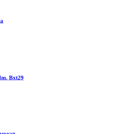
ta
Mm. Bxt29