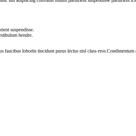
 dui adipiscing convallis bulum parturient suspendisse parturient a.Pa
rient suspendisse.
vestibulum hendre.
us faucibus lobortis tincidunt purus lectus nisl class eros.Condimentum