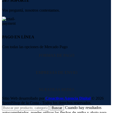
24/7 SOPORTE
Vos preguntá, nosotros contestamos.
PAGO EN LÍNEA
Con todas las opciones de Mercado Pago
FORMAS DE PAGO
EMPRESAS DE ENVIO
NUESTRAS REDES
Sitio Web desarrollado por
Creactivos Agencia Digital
© 2026
SpeedShop de la Costa - Todos los derechos reservados.
Cuando hay resultados
Buscar
autocompletados, puedes utilizar las flechas de arriba y abajo para