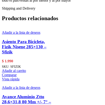
todo el paísVentas al por menor y al por mayor
Shipping and Delivery
Productos relacionados
Añadir a la lista de deseos
Asiento Para Bicicleta,
Fizik Nisene 285×130 –
Sfizik
$
1.990
SKU:
SFIZIK
Añadir al carrito
Comparar
Vista rápida
Añadir a la lista de deseos
Avance Aluminio Ztto
28,6×31,8 80 Mm +/- 7° –