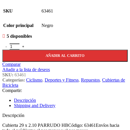
SKU
63461
Color principal
Negro
5 disponibles
Cubierta 29 X 2.10 Parrudo Hb 63461 cantidad
AÑADIR AL CARRITO
Comparar
Añadir a la lista de deseos
SKU:
63461
Categorías:
Ciclismo
,
Deportes y Fitness
,
Repuestos
,
Cubiertas de
Bicicleta
Compartir:
Descripción
Shipping and Delivery
Descripción
Cubierta 29 x 2.10 PARRUDO HBCódigo: 63461Envíos hacia