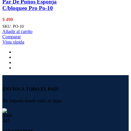
Par De Puños Esponja
C/bloqueo Pro Po-10
$
490
SKU:
PO-10
Añadir al carrito
Comparar
Vista rápida
ENVÍOS A TODO EL PAÍS
No importa donde estés, te llega.