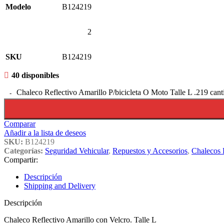
Modelo
B124219
2
SKU
B124219
40 disponibles
Chaleco Reflectivo Amarillo P/bicicleta O Moto Talle L .219 cant
Comparar
Añadir a la lista de deseos
SKU:
B124219
Categorías:
Seguridad Vehicular
,
Repuestos y Accesorios
,
Chalecos 
Compartir:
Descripción
Shipping and Delivery
Descripción
Chaleco Reflectivo Amarillo con Velcro. Talle L