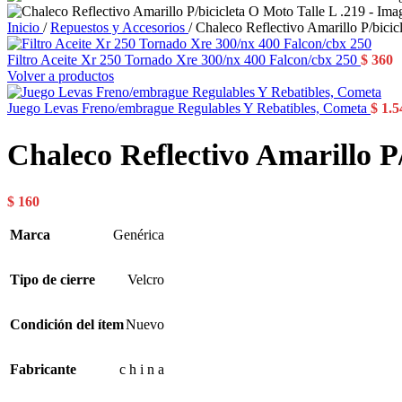
Inicio
/
Repuestos y Accesorios
/
Chaleco Reflectivo Amarillo P/bicic
Filtro Aceite Xr 250 Tornado Xre 300/nx 400 Falcon/cbx 250
$
360
Volver a productos
Juego Levas Freno/embrague Regulables Y Rebatibles, Cometa
$
1.5
Chaleco Reflectivo Amarillo P/
$
160
Marca
Genérica
Tipo de cierre
Velcro
Condición del ítem
Nuevo
Fabricante
c h i n a