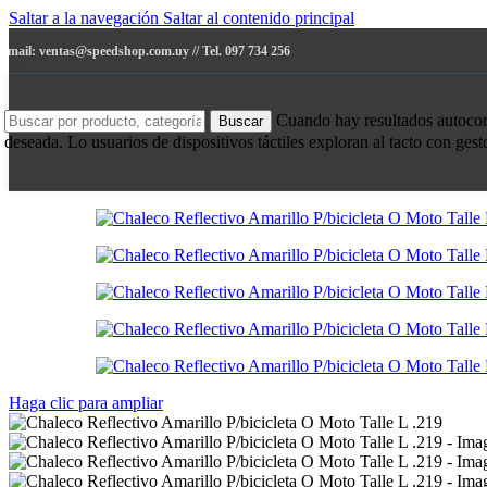
Saltar a la navegación
Saltar al contenido principal
e-mail: ventas@speedshop.com.uy // Tel. 097 734 256
Cuando hay resultados autocompl
Buscar
deseada. Lo usuarios de dispositivos táctiles exploran al tacto con ges
Haga clic para ampliar