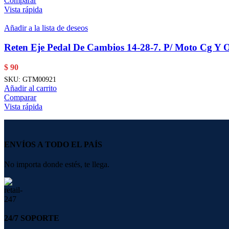
Comparar
Vista rápida
Añadir a la lista de deseos
Reten Eje Pedal De Cambios 14-28-7. P/ Moto Cg Y O
$
90
SKU:
GTM00921
Añadir al carrito
Comparar
Vista rápida
ENVÍOS A TODO EL PAÍS
No importa donde estés, te llega.
24/7 SOPORTE