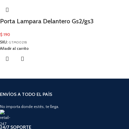
Porta Lampara Delantero Gs2/gs3
$
190
SKU:
GTM00218
Añadir al carrito
ENVÍOS A TODO EL PAÍS
No importa donde estés, te llega.
24/7 SOPORTE