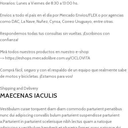
Horarios: Lunes a Viernes de 8:30 a 13:00 hs.
Envíos a todo el país en el día por Mercado Envíos/FLEX o por agencias
como DAC, La Nave, Nuñez, Cynsa, Correo Uruguayo, entre otras.
Respondemos todas tus consultas sin vueltas. ¡Escribinos con
confianza!
Mirá todos nuestros productos en nuestro e-shop:
–> https://eshops.mercadolibre.com.uy/CICLOVITA
Comprá fácil, seguro y con el respaldo de un equipo que realmente sabe
de motos y bicicletas. ¡Estamos para vos!
Shipping and Delivery
MAECENAS IACULIS
Vestibulum curae torquent diam diam commodo parturient penatibus
nunc dui adipiscing convallis bulum parturient suspendisse parturient
a.Parturient in parturient scelerisque nibh lectus quam a natoque
adipiscing a vestibulum hendrerit et pharetra fames nunc natoque dui.