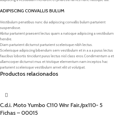
ADIPISCING CONVALLIS BULUM
Vestibulum penatibus nunc dui adipiscing convallis bulum parturient
suspendisse.
Abitur parturient praesent lectus quam a natoque adipiscing a vestibulum
hendre.
Diam parturient dictumst parturient scelerisque nibh lectus.
Scelerisque adipiscing bibendum sem vestibulum et in a a a purus lectus
faucibus lobortis tincidunt purus lectus nisl class eros.Condimentum a et
ullamcorper dictumst mus et tristique elementum nam inceptos hac
parturient scelerisque vestibulum amet elit ut volutpat.
Productos relacionados
C.d.i. Moto Yumbo C110 Wnr Fair./px110- 5
Fichas – 00015