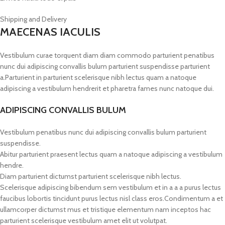
Shipping and Delivery
MAECENAS IACULIS
Vestibulum curae torquent diam diam commodo parturient penatibus
nunc dui adipiscing convallis bulum parturient suspendisse parturient
a.Parturient in parturient scelerisque nibh lectus quam a natoque
adipiscing a vestibulum hendrerit et pharetra fames nunc natoque dui.
ADIPISCING CONVALLIS BULUM
Vestibulum penatibus nunc dui adipiscing convallis bulum parturient
suspendisse.
Abitur parturient praesent lectus quam a natoque adipiscing a vestibulum
hendre.
Diam parturient dictumst parturient scelerisque nibh lectus.
Scelerisque adipiscing bibendum sem vestibulum et in a a a purus lectus
faucibus lobortis tincidunt purus lectus nisl class eros.Condimentum a et
ullamcorper dictumst mus et tristique elementum nam inceptos hac
parturient scelerisque vestibulum amet elit ut volutpat.