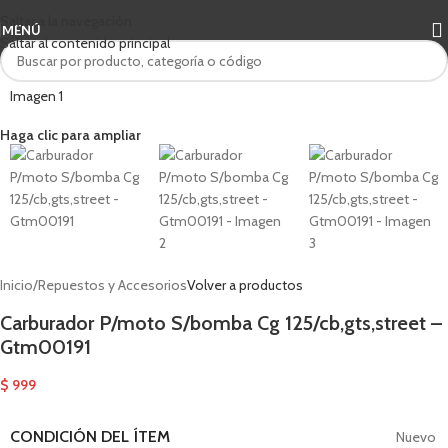
Saltar a la navegación
MENÚ
Saltar al contenido principal
Haga clic para ampliar
Inicio
/
Repuestos y Accesorios
Volver a productos
Carburador P/moto S/bomba Cg 125/cb,gts,street –
Gtm00191
$
999
CONDICIÓN DEL ÍTEM
Nuevo