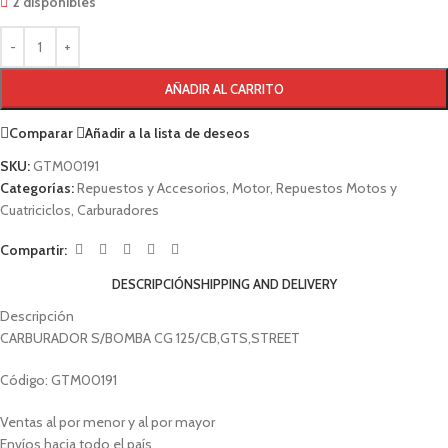
2 disponibles
AÑADIR AL CARRITO
Comparar
Añadir a la lista de deseos
SKU:
GTM00191
Categorías:
Repuestos y Accesorios
,
Motor
,
Repuestos Motos y
Cuatriciclos
,
Carburadores
Compartir:
DESCRIPCIÓN
SHIPPING AND DELIVERY
Descripción
CARBURADOR S/BOMBA CG 125/CB,GTS,STREET
Código: GTM00191
Ventas al por menor y al por mayor
Envíos hacia todo el país