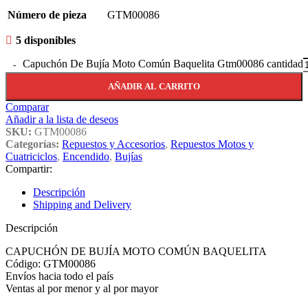
Número de pieza
GTM00086
5 disponibles
Capuchón De Bujía Moto Común Baquelita Gtm00086 cantidad
AÑADIR AL CARRITO
Comparar
Añadir a la lista de deseos
SKU:
GTM00086
Categorías:
Repuestos y Accesorios
,
Repuestos Motos y
Cuatriciclos
,
Encendido
,
Bujías
Compartir:
Descripción
Shipping and Delivery
Descripción
CAPUCHÓN DE BUJÍA MOTO COMÚN BAQUELITA
Código: GTM00086
Envíos hacia todo el país
Ventas al por menor y al por mayor