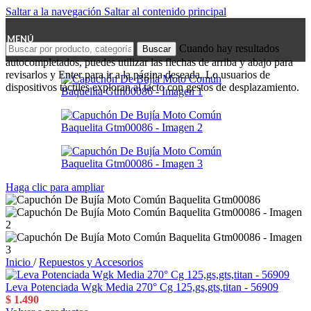
Saltar a la navegación
Saltar al contenido principal
MENÚ
Cuando hay resultados
Buscar
autocompletados, puedes utilizar las flechas de arriba y abajo para
revisarlos y Enter para ir a la página deseada. Lo usuarios de
dispositivos táctiles exploran al tacto con gestos de desplazamiento.
Haga clic para ampliar
Inicio
/
Repuestos y Accesorios
Leva Potenciada Wgk Media 270° Cg 125,gs,gts,titan - 56909
$
1.490