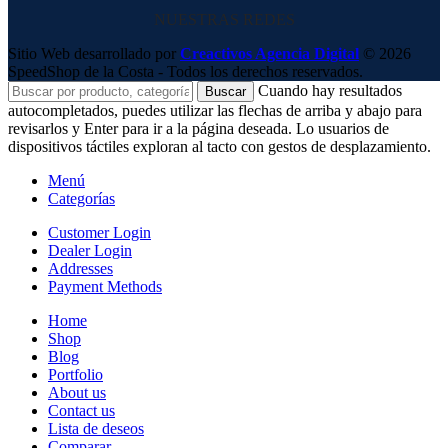
NUESTRAS REDES
Sitio Web desarrollado por
Creactivos Agencia Digital
© 2026
SpeedShop de la Costa - Todos los derechos reservados.
Cuando hay resultados
Buscar
autocompletados, puedes utilizar las flechas de arriba y abajo para
revisarlos y Enter para ir a la página deseada. Lo usuarios de
dispositivos táctiles exploran al tacto con gestos de desplazamiento.
Menú
Categorías
Customer Login
Dealer Login
Addresses
Payment Methods
Home
Shop
Blog
Portfolio
About us
Contact us
Lista de deseos
Comparar