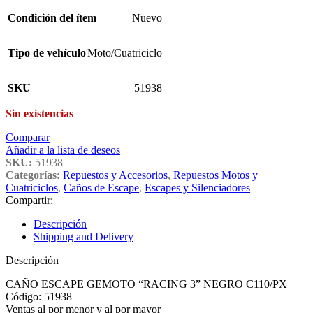
Condición del ítem
Nuevo
Tipo de vehículo
Moto/Cuatriciclo
SKU
51938
Sin existencias
Comparar
Añadir a la lista de deseos
SKU:
51938
Categorías:
Repuestos y Accesorios
,
Repuestos Motos y
Cuatriciclos
,
Caños de Escape
,
Escapes y Silenciadores
Compartir:
Descripción
Shipping and Delivery
Descripción
CAÑO ESCAPE GEMOTO “RACING 3” NEGRO C110/PX
Código: 51938
Ventas al por menor y al por mayor