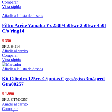
Comparar
Vista rápida
Añadir a la lista de deseos
Filtro Aceite Yamaha Yz 250f/450f/wr 250f/wr 450f
C/o´ring14
$
350
SKU:
64214
Añadir al carrito
Comparar
Vista rápida
Añadir a la lista de deseos
Kit Cilindro 125cc. C/juntas Cg/gs2/gts/x3m/speed
Gtm00257
$
1.990
SKU:
GTM00257
Añadir al carrito
Comparar