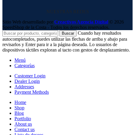
NUESTRAS REDES
Sitio Web desarrollado por
Creactivos Agencia Digital
© 2026
SpeedShop de la Costa - Todos los derechos reservados.
Cuando hay resultados
Buscar
autocompletados, puedes utilizar las flechas de arriba y abajo para
revisarlos y Enter para ir a la página deseada. Lo usuarios de
dispositivos táctiles exploran al tacto con gestos de desplazamiento.
Menú
Categorías
Customer Login
Dealer Login
Addresses
Payment Methods
Home
Shop
Blog
Portfolio
About us
Contact us
Lista de deseos