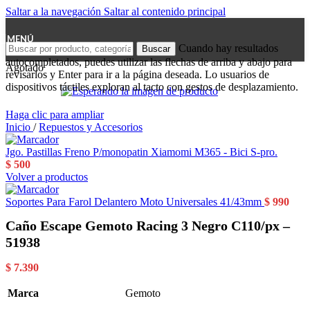
Saltar a la navegación
Saltar al contenido principal
MENÚ
Cuando hay resultados
Buscar
autocompletados, puedes utilizar las flechas de arriba y abajo para
Agotado
revisarlos y Enter para ir a la página deseada. Lo usuarios de
dispositivos táctiles exploran al tacto con gestos de desplazamiento.
Haga clic para ampliar
Inicio
/
Repuestos y Accesorios
Jgo. Pastillas Freno P/monopatin Xiamomi M365 - Bici S-pro.
$
500
Volver a productos
Soportes Para Farol Delantero Moto Universales 41/43mm
$
990
Caño Escape Gemoto Racing 3 Negro C110/px –
51938
$
7.390
Marca
Gemoto