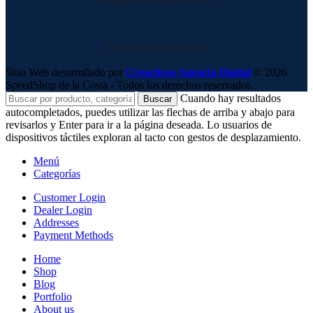
EMPRESAS DE ENVIO
NUESTRAS REDES
Sitio Web desarrollado por
Creactivos Agencia Digital
© 2026
SpeedShop de la Costa - Todos los derechos reservados.
Cuando hay resultados
Buscar
autocompletados, puedes utilizar las flechas de arriba y abajo para
revisarlos y Enter para ir a la página deseada. Lo usuarios de
dispositivos táctiles exploran al tacto con gestos de desplazamiento.
Menú
Categorías
Customer Login
Dealer Login
Addresses
Payment Methods
Home
Shop
Blog
Portfolio
About us