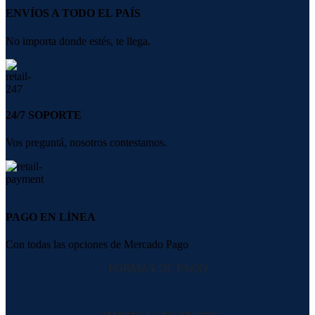
ENVÍOS A TODO EL PAÍS
No importa donde estés, te llega.
24/7 SOPORTE
Vos preguntá, nosotros contestamos.
PAGO EN LÍNEA
Con todas las opciones de Mercado Pago
FORMAS DE PAGO