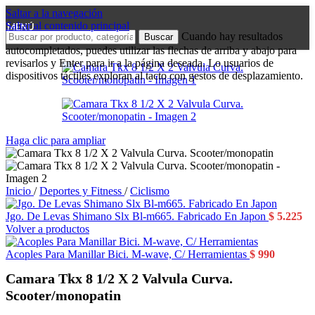
Saltar a la navegación
Saltar al contenido principal
MENÚ
Cuando hay resultados
Buscar
autocompletados, puedes utilizar las flechas de arriba y abajo para
revisarlos y Enter para ir a la página deseada. Lo usuarios de
dispositivos táctiles exploran al tacto con gestos de desplazamiento.
Haga clic para ampliar
Inicio
/
Deportes y Fitness
/
Ciclismo
Jgo. De Levas Shimano Slx Bl-m665. Fabricado En Japon
$
5.225
Volver a productos
Acoples Para Manillar Bici. M-wave, C/ Herramientas
$
990
Camara Tkx 8 1/2 X 2 Valvula Curva.
Scooter/monopatin