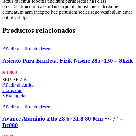
lectus faucibus lobortis tincidunt purus lectus nisl class
eros.Condimentum a et ullamcorper dictumst mus et tristique
elementum nam inceptos hac parturient scelerisque vestibulum amet
elit ut volutpat.
Productos relacionados
Añadir a la lista de deseos
Asiento Para Bicicleta, Fizik Nisene 285×130 – Sfizik
$
1.990
SKU:
SFIZIK
Añadir al carrito
Comparar
Vista rápida
Añadir a la lista de deseos
Avance Aluminio Ztto 28,6×31,8 80 Mm +/- 7° –
Bc080