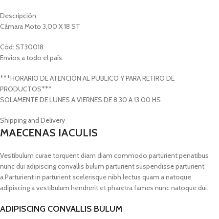
Descripción
Cámara Moto 3,00 X 18 ST
Cód: ST30018
Envios a todo el país.
***HORARIO DE ATENCIÓN AL PUBLICO Y PARA RETIRO DE
PRODUCTOS***
SOLAMENTE DE LUNES A VIERNES DE 8.30 A 13.00 HS
Shipping and Delivery
MAECENAS IACULIS
Vestibulum curae torquent diam diam commodo parturient penatibus
nunc dui adipiscing convallis bulum parturient suspendisse parturient
a.Parturient in parturient scelerisque nibh lectus quam a natoque
adipiscing a vestibulum hendrerit et pharetra fames nunc natoque dui.
ADIPISCING CONVALLIS BULUM