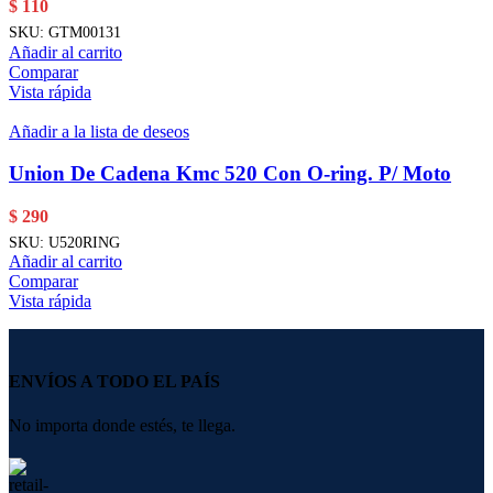
$
110
SKU:
GTM00131
Añadir al carrito
Comparar
Vista rápida
Añadir a la lista de deseos
Union De Cadena Kmc 520 Con O-ring. P/ Moto
$
290
SKU:
U520RING
Añadir al carrito
Comparar
Vista rápida
ENVÍOS A TODO EL PAÍS
No importa donde estés, te llega.