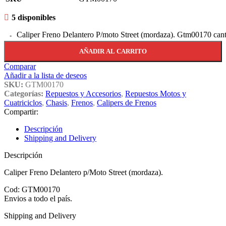
5 disponibles
Caliper Freno Delantero P/moto Street (mordaza). Gtm00170 can
AÑADIR AL CARRITO
Comparar
Añadir a la lista de deseos
SKU:
GTM00170
Categorías:
Repuestos y Accesorios
,
Repuestos Motos y
Cuatriciclos
,
Chasis
,
Frenos
,
Calipers de Frenos
Compartir:
Descripción
Shipping and Delivery
Descripción
Caliper Freno Delantero p/Moto Street (mordaza).
Cod: GTM00170
Envios a todo el país.
Shipping and Delivery