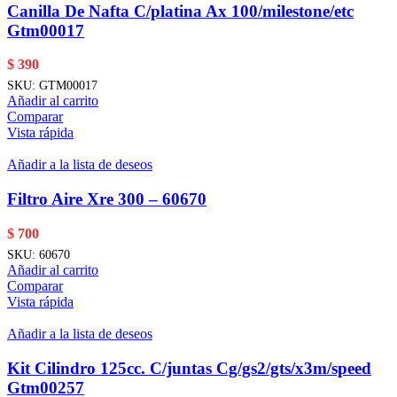
Canilla De Nafta C/platina Ax 100/milestone/etc
Gtm00017
$
390
SKU:
GTM00017
Añadir al carrito
Comparar
Vista rápida
Añadir a la lista de deseos
Filtro Aire Xre 300 – 60670
$
700
SKU:
60670
Añadir al carrito
Comparar
Vista rápida
Añadir a la lista de deseos
Kit Cilindro 125cc. C/juntas Cg/gs2/gts/x3m/speed
Gtm00257