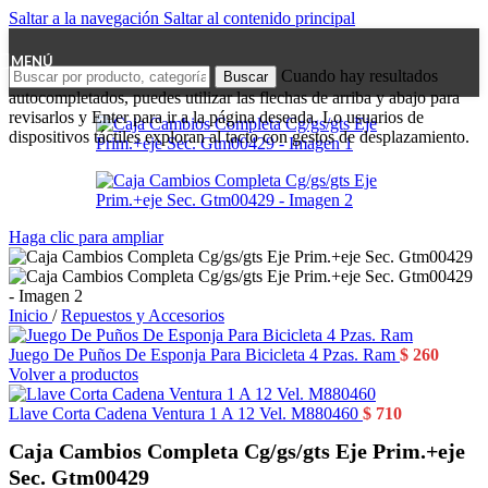
Saltar a la navegación
Saltar al contenido principal
MENÚ
Cuando hay resultados
Buscar
autocompletados, puedes utilizar las flechas de arriba y abajo para
revisarlos y Enter para ir a la página deseada. Lo usuarios de
dispositivos táctiles exploran al tacto con gestos de desplazamiento.
Haga clic para ampliar
Inicio
/
Repuestos y Accesorios
Juego De Puños De Esponja Para Bicicleta 4 Pzas. Ram
$
260
Volver a productos
Llave Corta Cadena Ventura 1 A 12 Vel. M880460
$
710
Caja Cambios Completa Cg/gs/gts Eje Prim.+eje
Sec. Gtm00429