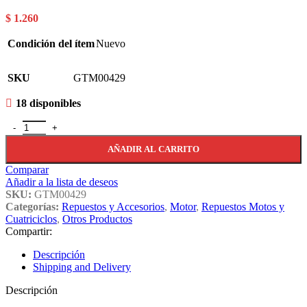
$
1.260
Condición del ítem
Nuevo
SKU
GTM00429
18 disponibles
Caja Cambios Completa Cg/gs/gts Eje Prim.+eje Sec. Gtm00429 cant
AÑADIR AL CARRITO
Comparar
Añadir a la lista de deseos
SKU:
GTM00429
Categorías:
Repuestos y Accesorios
,
Motor
,
Repuestos Motos y
Cuatriciclos
,
Otros Productos
Compartir:
Descripción
Shipping and Delivery
Descripción