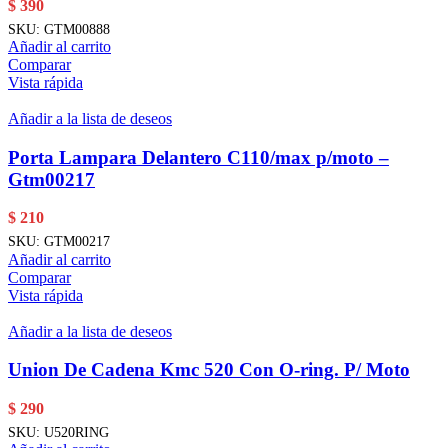
$
390
SKU:
GTM00888
Añadir al carrito
Comparar
Vista rápida
Añadir a la lista de deseos
Porta Lampara Delantero C110/max p/moto –
Gtm00217
$
210
SKU:
GTM00217
Añadir al carrito
Comparar
Vista rápida
Añadir a la lista de deseos
Union De Cadena Kmc 520 Con O-ring. P/ Moto
$
290
SKU:
U520RING