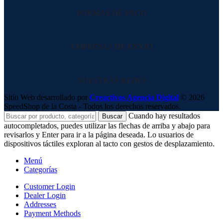
FORMAS DE PAGO
EMPRESAS DE ENVIO
NUESTRAS REDES
Sitio Web desarrollado por
Creactivos Agencia Digital
© 2026
SpeedShop de la Costa - Todos los derechos reservados.
Cuando hay resultados
Buscar
autocompletados, puedes utilizar las flechas de arriba y abajo para
revisarlos y Enter para ir a la página deseada. Lo usuarios de
dispositivos táctiles exploran al tacto con gestos de desplazamiento.
Menú
Categorías
Customer Login
Dealer Login
Addresses
Payment Methods