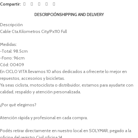
Compartir:
DESCRIPCIÓN
SHIPPING AND DELIVERY
Descripción
Cable Cta.Kilometros City/Px110 Full
Medidas:
-Total: 98.5cm
-Forro: 96cm
Cód: 00409
En CICLO VITA llevamos 10 años dedicados a ofrecerte lo mejor en
repuestos, accesorios y bicicletas.
Ya seas ciclista, motociclista o distribuidor, estamos para ayudarte con
calidad, respaldo y atención personalizada.
¿Por qué elegirnos?
Atención rápida y profesional en cada compra.
Podés retirar directamente en nuestro local en SOLYMAR, pegado a la
oficina del registro Civil oficina 14.