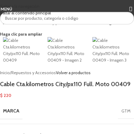
Saltar a la navegación
MENÚ
Saltar al contenido principal
Haga clic para ampliar
Inicio
/
Repuestos y Accesorios
Volver a productos
Cable Cta.kilometros City/px110 Full. Moto 00409
$
220
MARCA
GTM