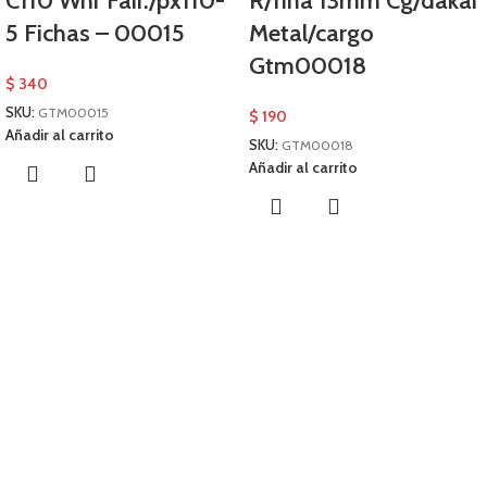
C110 Wnr Fair./px110-
R/fina 13mm Cg/dakar
5 Fichas – 00015
Metal/cargo
Gtm00018
$
340
SKU:
GTM00015
$
190
Añadir al carrito
SKU:
GTM00018
Añadir al carrito