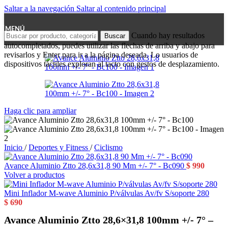
Saltar a la navegación
Saltar al contenido principal
MENÚ
Cuando hay resultados
Buscar
autocompletados, puedes utilizar las flechas de arriba y abajo para
revisarlos y Enter para ir a la página deseada. Lo usuarios de
dispositivos táctiles exploran al tacto con gestos de desplazamiento.
Haga clic para ampliar
Inicio
/
Deportes y Fitness
/
Ciclismo
Avance Aluminio Ztto 28,6x31,8 90 Mm +/- 7° - Bc090
$
990
Volver a productos
Mini Inflador M-wave Aluminio P/válvulas Av/fv S/soporte 280
$
690
Avance Aluminio Ztto 28,6×31,8 100mm +/- 7° –