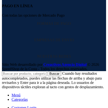
PAGO EN LÍNEA
Con todas las opciones de Mercado Pago
FORMAS DE PAGO
EMPRESAS DE ENVIO
NUESTRAS REDES
Sitio Web desarrollado por
Creactivos Agencia Digital
© 2026
SpeedShop de la Costa - Todos los derechos reservados.
Cuando hay resultados
Buscar
autocompletados, puedes utilizar las flechas de arriba y abajo para
revisarlos y Enter para ir a la página deseada. Lo usuarios de
dispositivos táctiles exploran al tacto con gestos de desplazamiento.
Menú
Categorías
Customer Login