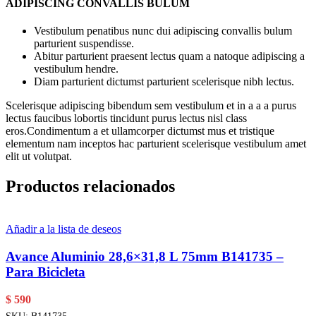
ADIPISCING CONVALLIS BULUM
Vestibulum penatibus nunc dui adipiscing convallis bulum
parturient suspendisse.
Abitur parturient praesent lectus quam a natoque adipiscing a
vestibulum hendre.
Diam parturient dictumst parturient scelerisque nibh lectus.
Scelerisque adipiscing bibendum sem vestibulum et in a a a purus
lectus faucibus lobortis tincidunt purus lectus nisl class
eros.Condimentum a et ullamcorper dictumst mus et tristique
elementum nam inceptos hac parturient scelerisque vestibulum amet
elit ut volutpat.
Productos relacionados
Añadir a la lista de deseos
Avance Aluminio 28,6×31,8 L 75mm B141735 –
Para Bicicleta
$
590
SKU:
B141735