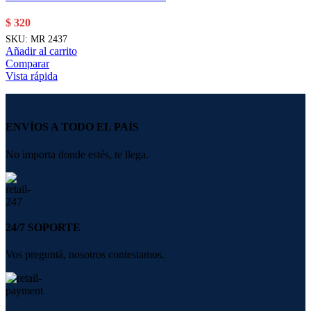
$
320
SKU:
MR 2437
Añadir al carrito
Comparar
Vista rápida
ENVÍOS A TODO EL PAÍS
No importa donde estés, te llega.
24/7 SOPORTE
Vos preguntá, nosotros contestamos.