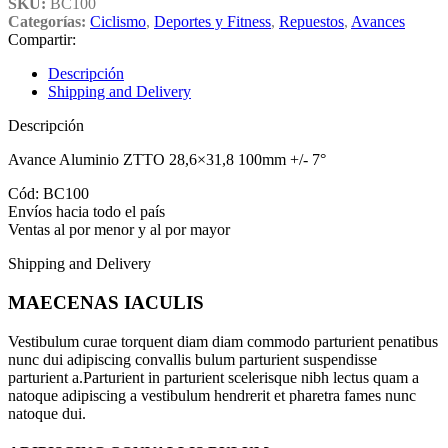
SKU:
BC100
Categorías:
Ciclismo
,
Deportes y Fitness
,
Repuestos
,
Avances
Compartir:
Descripción
Shipping and Delivery
Descripción
Avance Aluminio ZTTO 28,6×31,8 100mm +/- 7°
Cód: BC100
Envíos hacia todo el país
Ventas al por menor y al por mayor
Shipping and Delivery
MAECENAS IACULIS
Vestibulum curae torquent diam diam commodo parturient penatibus
nunc dui adipiscing convallis bulum parturient suspendisse
parturient a.Parturient in parturient scelerisque nibh lectus quam a
natoque adipiscing a vestibulum hendrerit et pharetra fames nunc
natoque dui.