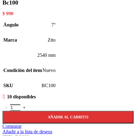
Bc100
$
990
Ángulo
7°
Marca
Ztto
2540 mm
Condición del ítem
Nuevo
SKU
BC100
10 disponibles
Avance Aluminio Ztto 28,6x31,8 100mm +/- 7° - Bc100 cantidad
AÑADIR AL CARRITO
Comparar
Añadir a la lista de deseos