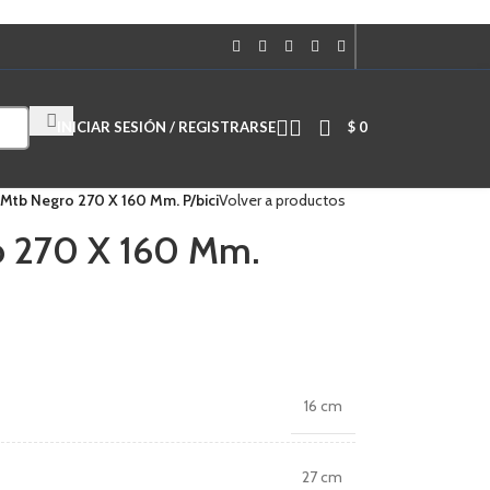
Cuando hay resultados autocompletados, puedes utilizar las flechas de
INICIAR SESIÓN / REGISTRARSE
$
0
 Mtb Negro 270 X 160 Mm. P/bici
Volver a productos
o 270 X 160 Mm.
16 cm
27 cm