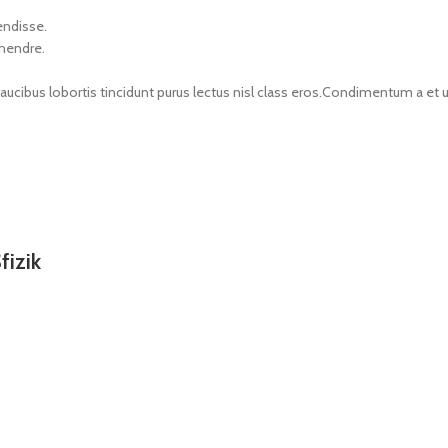
endisse.
 hendre.
faucibus lobortis tincidunt purus lectus nisl class eros.Condimentum a e
fizik