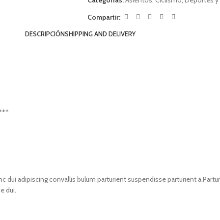
Categorías:
Asientos
,
Ciclismo
,
Deportes y 
Compartir:
DESCRIPCIÓN
SHIPPING AND DELIVERY
***
i adipiscing convallis bulum parturient suspendisse parturient a.Parturi
e dui.