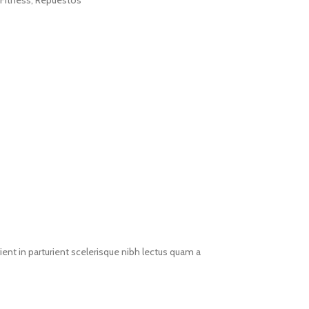
Fitness
,
Repuestos
ent in parturient scelerisque nibh lectus quam a