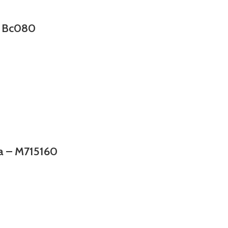
– Bc080
va – M715160