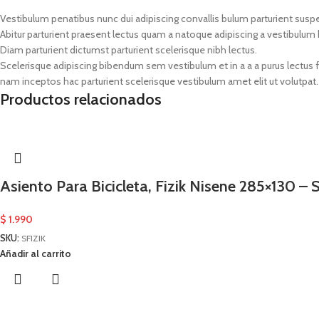
Vestibulum penatibus nunc dui adipiscing convallis bulum parturient susp
Abitur parturient praesent lectus quam a natoque adipiscing a vestibulum
Diam parturient dictumst parturient scelerisque nibh lectus.
Scelerisque adipiscing bibendum sem vestibulum et in a a a purus lectus 
nam inceptos hac parturient scelerisque vestibulum amet elit ut volutpat.
Productos relacionados
Asiento Para Bicicleta, Fizik Nisene 285×130 – S
$
1.990
SKU:
SFIZIK
Añadir al carrito