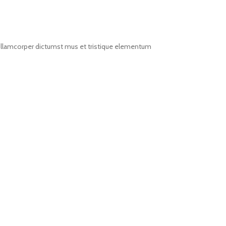
t ullamcorper dictumst mus et tristique elementum