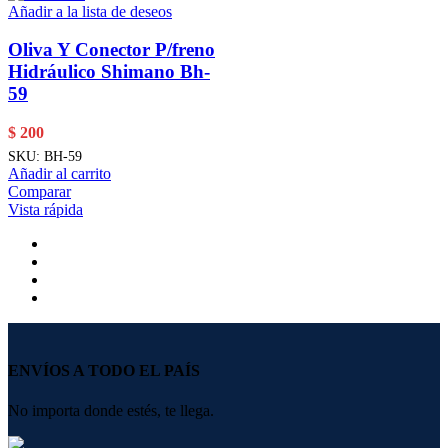
Añadir a la lista de deseos
Oliva Y Conector P/freno
Hidráulico Shimano Bh-
59
$
200
SKU:
BH-59
Añadir al carrito
Comparar
Vista rápida
ENVÍOS A TODO EL PAÍS
No importa donde estés, te llega.