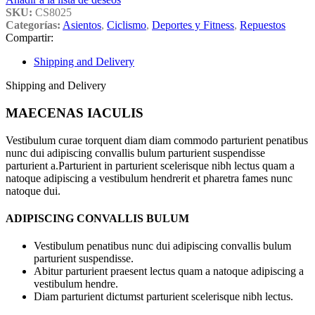
SKU:
CS8025
Categorías:
Asientos
,
Ciclismo
,
Deportes y Fitness
,
Repuestos
Compartir:
Shipping and Delivery
Shipping and Delivery
MAECENAS IACULIS
Vestibulum curae torquent diam diam commodo parturient penatibus
nunc dui adipiscing convallis bulum parturient suspendisse
parturient a.Parturient in parturient scelerisque nibh lectus quam a
natoque adipiscing a vestibulum hendrerit et pharetra fames nunc
natoque dui.
ADIPISCING CONVALLIS BULUM
Vestibulum penatibus nunc dui adipiscing convallis bulum
parturient suspendisse.
Abitur parturient praesent lectus quam a natoque adipiscing a
vestibulum hendre.
Diam parturient dictumst parturient scelerisque nibh lectus.