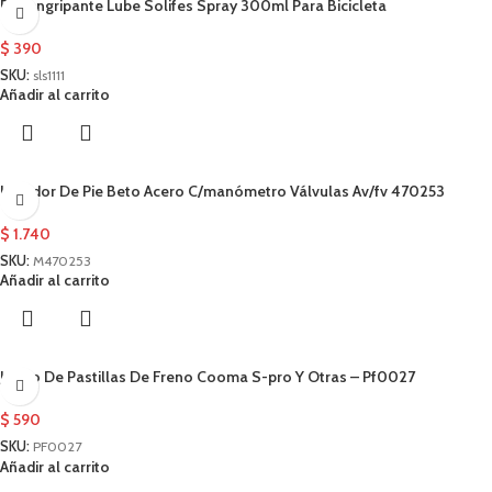
Desengripante Lube Solifes Spray 300ml Para Bicicleta
$
390
SKU:
sls1111
Añadir al carrito
Inflador De Pie Beto Acero C/manómetro Válvulas Av/fv 470253
$
1.740
SKU:
M470253
Añadir al carrito
Juego De Pastillas De Freno Cooma S-pro Y Otras – Pf0027
$
590
SKU:
PF0027
Añadir al carrito