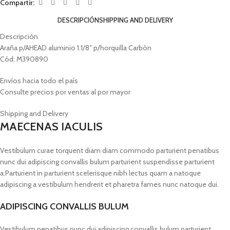
Compartir:
DESCRIPCIÓN
SHIPPING AND DELIVERY
Descripción
Araña p/AHEAD aluminio 1.1/8″ p/horquilla Carbòn
Cód: M390890
Envíos hacia todo el país
Consulte precios por ventas al por mayor
Shipping and Delivery
MAECENAS IACULIS
Vestibulum curae torquent diam diam commodo parturient penatibus
nunc dui adipiscing convallis bulum parturient suspendisse parturient
a.Parturient in parturient scelerisque nibh lectus quam a natoque
adipiscing a vestibulum hendrerit et pharetra fames nunc natoque dui.
ADIPISCING CONVALLIS BULUM
Vestibulum penatibus nunc dui adipiscing convallis bulum parturient