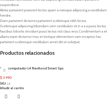
suspendisse.
Abitur parturient praesent lectus quam a natoque adipiscing a vestibulum
hendre.
Diam parturient dictumst parturient scelerisque nibh lectus.
Scelerisque adipiscing bibendum sem vestibulum et in a a a purus lectus
faucibus lobortis tincidunt purus lectus nisl class eros.Condimentum a et
ullamcorper dictumst mus et tristique elementum nam inceptos hac
parturient scelerisque vestibulum amet elit ut volutpat.
Productos relacionados
Ciclocomputador L4 Navihood Smart Gps
$
3.990
SKU:
L4
Añadir al carrito