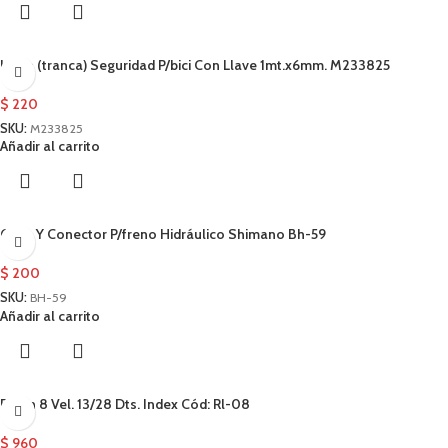
Linga (tranca) Seguridad P/bici Con Llave 1mt.x6mm. M233825
$
220
SKU:
M233825
Añadir al carrito
Oliva Y Conector P/freno Hidráulico Shimano Bh-59
$
200
SKU:
BH-59
Añadir al carrito
Piñon 8 Vel. 13/28 Dts. Index Cód: Rl-08
$
960