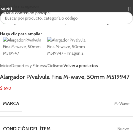
Saltar a la navegación
MENÚ
Saltar al contenido principal
Haga clic para ampliar
Inicio
/
Deportes y Fitness
/
Ciclismo
Volver a productos
Alargador P/valvula Fina M-wave, 50mm M519947
$
690
MARCA
M-Wave
CONDICIÓN DEL ÍTEM
Nuevo