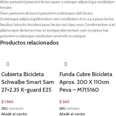
Abitur parturient praesent lectus quam a natoque adipiscing a vestibulum
hendre.
Diam parturient dictumst parturient scelerisque nibh lectus.
Scelerisque adipiscing bibendum sem vestibulum et in a a a purus lectus
faucibus lobortis tincidunt purus lectus nisl class eros.Condimentum a et
ullamcorper dictumst mus et tristique elementum nam inceptos hac
parturient scelerisque vestibulum amet elit ut volutpat.
Productos relacionados
Cubierta Bicicleta
Funda Cubre Bicicleta
Schwalbe Smart Sam
Aprox. 200 X 110cm
27×2.35 K-guard E25
Peva – M715160
$
1.960
$
360
SKU:
10159097
SKU:
M715160
Añadir al carrito
Añadir al carrito