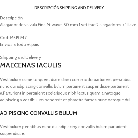
DESCRIPCIÓN
SHIPPING AND DELIVERY
Descripción
Alargador de valvula Fina M-wave, 50 mm 1 set trae 2 alargadores + 1 llave.
Cod: M519947
Envios a todo el país
Shipping and Delivery
MAECENAS IACULIS
Vestibulum curae torquent diam diam commodo parturient penatibus
nunc dui adipiscing convallis bulum parturient suspendisse parturient
a.Parturient in parturient scelerisque nibh lectus quam a natoque
adipiscing a vestibulum hendrerit et pharetra fames nunc natoque dui.
ADIPISCING CONVALLIS BULUM
Vestibulum penatibus nunc dui adipiscing convallis bulum parturient
suspendisse.