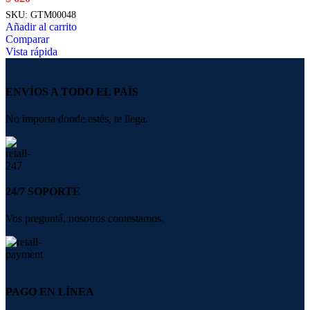
SKU:
GTM00048
Añadir al carrito
Comparar
Vista rápida
ENVÍOS A TODO EL PAÍS
No importa donde estés, te llega.
24/7 SOPORTE
Vos preguntá, nosotros contestamos.
PAGO EN LÍNEA