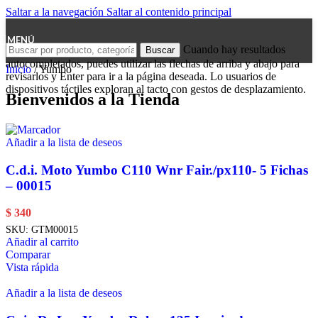
Saltar a la navegación
Saltar al contenido principal
MENÚ
Cuando hay resultados
Buscar
autocompletados, puedes utilizar las flechas de arriba y abajo para
Inicio
/
Yumbo
revisarlos y Enter para ir a la página deseada. Lo usuarios de
dispositivos táctiles exploran al tacto con gestos de desplazamiento.
Bienvenidos a la Tienda
Añadir a la lista de deseos
C.d.i. Moto Yumbo C110 Wnr Fair./px110- 5 Fichas
– 00015
$
340
SKU:
GTM00015
Añadir al carrito
Comparar
Vista rápida
Añadir a la lista de deseos