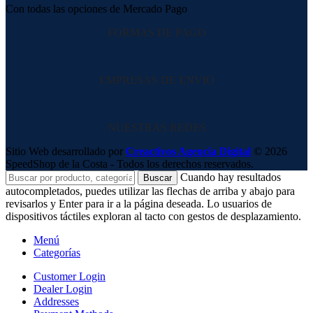
Con todas las opciones de Mercado Pago
FORMAS DE PAGO
EMPRESAS DE ENVIO
NUESTRAS REDES
Sitio Web desarrollado por
Creactivos Agencia Digital
© 2026
SpeedShop de la Costa - Todos los derechos reservados.
Cuando hay resultados
Buscar
autocompletados, puedes utilizar las flechas de arriba y abajo para
revisarlos y Enter para ir a la página deseada. Lo usuarios de
dispositivos táctiles exploran al tacto con gestos de desplazamiento.
Menú
Categorías
Customer Login
Dealer Login
Addresses