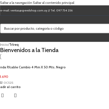
Saltar a la navegación
Saltar al contenido principal
e-mail: ventas@speedshop.com.uy // Tel. 097 734 256
Inicio
/
Trlreq
Bienvenidos a la Tienda
nda P/cable Cambio 4 Mm X 50 Mts. Negro
3.690
U:
OCS2S
adir al carrito