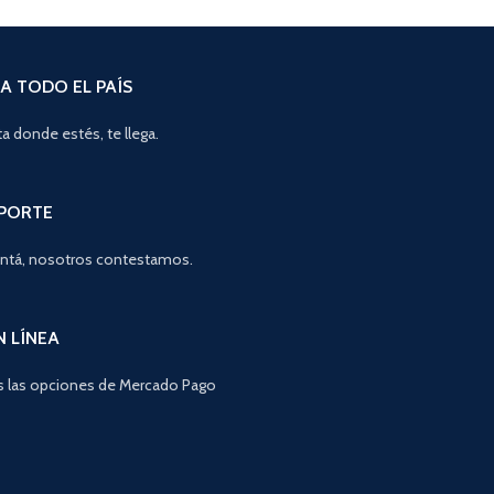
A TODO EL PAÍS
a donde estés, te llega.
OPORTE
ntá, nosotros contestamos.
N LÍNEA
 las opciones de Mercado Pago