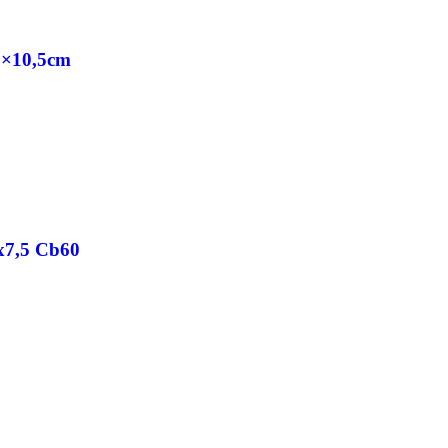
,6×10,5cm
7x7,5 Cb60