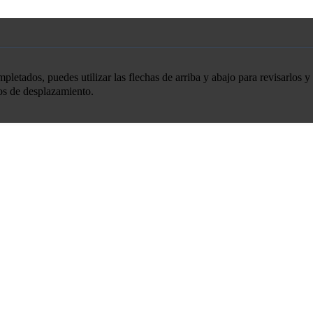
etados, puedes utilizar las flechas de arriba y abajo para revisarlos y 
tos de desplazamiento.