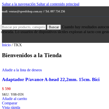
Saltar a la navegación
Saltar al contenido principal
e-mail: ventas@speedshop.com.uy // Tel. 097 734 256
Cuando hay resultados autocompl
Buscar
deseada. Lo usuarios de dispositivos táctiles exploran al tacto con ges
Inicio
/
TKX
Bienvenidos a la Tienda
Añadir a la lista de deseos
Adaptador P/avance A-head 22,2mm. 15cm. Bici
$
590
SKU:
Y08-05N
Añadir al carrito
Comparar
Vista rápida