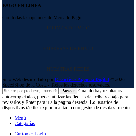
PAGO EN LÍNEA
Con todas las opciones de Mercado Pago
FORMAS DE PAGO
EMPRESAS DE ENVIO
NUESTRAS REDES
Sitio Web desarrollado por
Creactivos Agencia Digital
© 2026
SpeedShop de la Costa - Todos los derechos reservados.
Cuando hay resultados
Buscar
autocompletados, puedes utilizar las flechas de arriba y abajo para
revisarlos y Enter para ir a la página deseada. Lo usuarios de
dispositivos táctiles exploran al tacto con gestos de desplazamiento.
Menú
Categorías
Customer Login