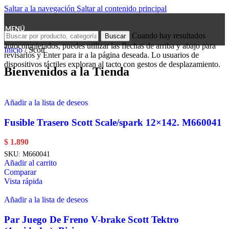
Saltar a la navegación
Saltar al contenido principal
MENÚ
Cuando hay resultados
Buscar
autocompletados, puedes utilizar las flechas de arriba y abajo para
Inicio
/
Scott
revisarlos y Enter para ir a la página deseada. Lo usuarios de
dispositivos táctiles exploran al tacto con gestos de desplazamiento.
Bienvenidos a la Tienda
Añadir a la lista de deseos
Fusible Trasero Scott Scale/spark 12×142. M660041
$
1.890
SKU:
M660041
Añadir al carrito
Comparar
Vista rápida
Añadir a la lista de deseos
Par Juego De Freno V-brake Scott Tektro