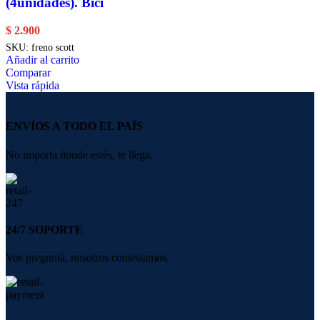
(4unidades). Bici
$
2.900
SKU:
freno scott
Añadir al carrito
Comparar
Vista rápida
ENVÍOS A TODO EL PAÍS
No importa donde estés, te llega.
24/7 SOPORTE
Vos preguntá, nosotros contestamos.