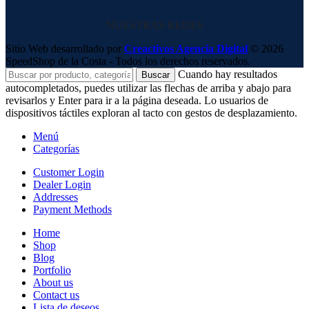
NUESTRAS REDES
Sitio Web desarrollado por
Creactivos Agencia Digital
© 2026
SpeedShop de la Costa - Todos los derechos reservados.
Cuando hay resultados
Buscar
autocompletados, puedes utilizar las flechas de arriba y abajo para
revisarlos y Enter para ir a la página deseada. Lo usuarios de
dispositivos táctiles exploran al tacto con gestos de desplazamiento.
Menú
Categorías
Customer Login
Dealer Login
Addresses
Payment Methods
Home
Shop
Blog
Portfolio
About us
Contact us
Lista de deseos