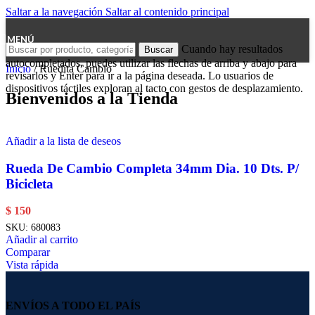
Saltar a la navegación
Saltar al contenido principal
MENÚ
Cuando hay resultados
Buscar
autocompletados, puedes utilizar las flechas de arriba y abajo para
Inicio
/
Ruedita Cambio
revisarlos y Enter para ir a la página deseada. Lo usuarios de
dispositivos táctiles exploran al tacto con gestos de desplazamiento.
Bienvenidos a la Tienda
Añadir a la lista de deseos
Rueda De Cambio Completa 34mm Dia. 10 Dts. P/
Bicicleta
$
150
SKU:
680083
Añadir al carrito
Comparar
Vista rápida
ENVÍOS A TODO EL PAÍS