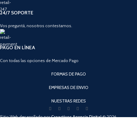
24/7 SOPORTE
Vos preguntá, nosotros contestamos.
PAGO EN LÍNEA
Con todas las opciones de Mercado Pago
FORMAS DE PAGO
EMPRESAS DE ENVIO
NUESTRAS REDES
Sitio Web desarrollado por
Creactivos Agencia Digital
© 2026
SpeedShop de la Costa - Todos los derechos reservados.
Cuando hay resultados autocompletados, puedes utilizar las flechas de arri
Tienda