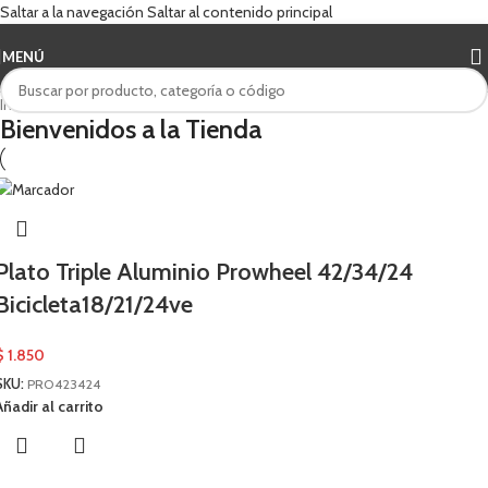
Saltar a la navegación
Saltar al contenido principal
MENÚ
Inicio
/
Prowheel
Bienvenidos a la Tienda
Plato Triple Aluminio Prowheel 42/34/24
Bicicleta18/21/24ve
$
1.850
SKU:
PRO423424
Añadir al carrito