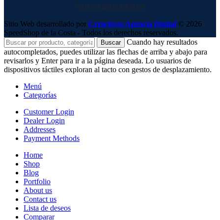
NUESTRAS REDES
Sitio Web desarrollado por
Creactivos Agencia Digital
© 2026
SpeedShop de la Costa - Todos los derechos reservados.
Cuando hay resultados
Buscar
autocompletados, puedes utilizar las flechas de arriba y abajo para
revisarlos y Enter para ir a la página deseada. Lo usuarios de
dispositivos táctiles exploran al tacto con gestos de desplazamiento.
Menú
Categorías
Customer Login
Dealer Login
Addresses
Payment Methods
Home
Shop
Blog
Portfolio
About us
Contact us
Lista de deseos
Comparar