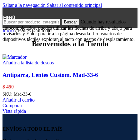
Saltar a la navegación
Saltar al contenido principal
MENÚ
Cuando hay resultados
Buscar
autocompletados, puedes utilizar las flechas de arriba y abajo para
Inicio
/
Lentes para moto
revisarlos y Enter para ir a la página deseada. Lo usuarios de
dispositivos táctiles exploran al tacto con gestos de desplazamiento.
Bienvenidos a la Tienda
Añadir a la lista de deseos
Antiparra, Lentes Custom. Mad-33-6
$
450
SKU:
Mad-33-6
Añadir al carrito
Comparar
Vista rápida
ENVÍOS A TODO EL PAÍS