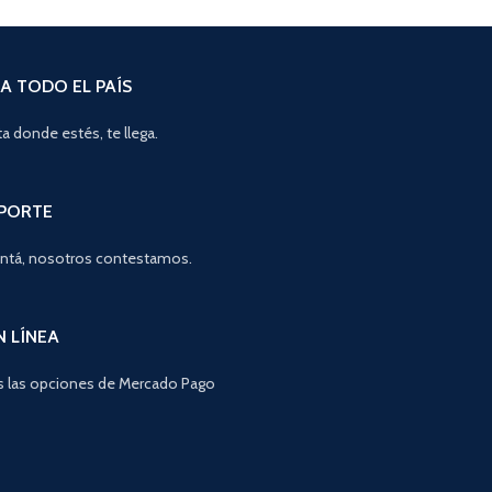
A TODO EL PAÍS
a donde estés, te llega.
OPORTE
ntá, nosotros contestamos.
N LÍNEA
 las opciones de Mercado Pago