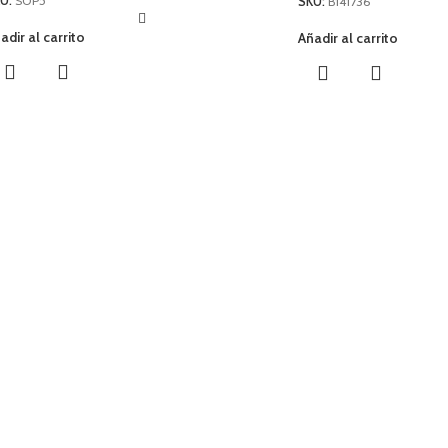
U:
SOP5
SKU:
B141736
adir al carrito
Añadir al carrito