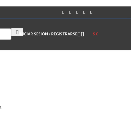
Cuando hay resultados autocompletados, puedes utilizar las flechas 
INICIAR SESIÓN / REGISTRARSE
$
0
a