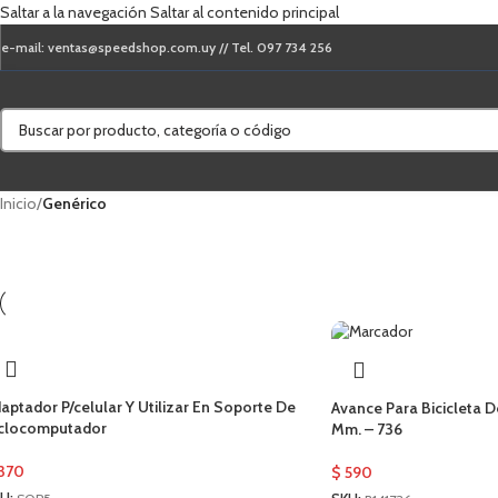
Saltar a la navegación
Saltar al contenido principal
e-mail: ventas@speedshop.com.uy // Tel. 097 734 256
Inicio
/
Genérico
aptador P/celular Y Utilizar En Soporte De
Avance Para Bicicleta D
clocomputador
Mm. – 736
370
$
590