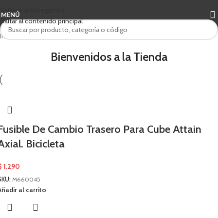
Saltar a la navegación
MENÚ
Saltar al contenido principal
Inicio
/
Cube
Bienvenidos a la Tienda
Fusible De Cambio Trasero Para Cube Attain
Axial. Bicicleta
$
1.290
SKU:
M660045
Añadir al carrito