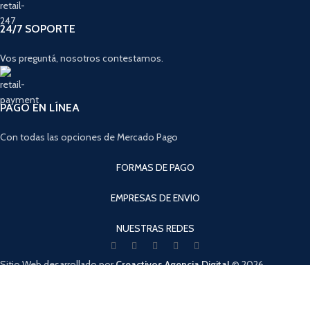
24/7 SOPORTE
Vos preguntá, nosotros contestamos.
PAGO EN LÍNEA
Con todas las opciones de Mercado Pago
FORMAS DE PAGO
EMPRESAS DE ENVIO
NUESTRAS REDES
Sitio Web desarrollado por
Creactivos Agencia Digital
© 2026
SpeedShop de la Costa - Todos los derechos reservados.
Cuando hay resultados autocompletados, puedes utilizar las flechas de arri
Tienda