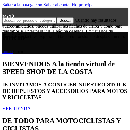
Saltar a la navegación
Saltar al contenido principal
MENÚ
Cuando hay resultados
Buscar
autocompletados, puedes utilizar las flechas de arriba y abajo para
revisarlos y Enter para ir a la página deseada. Lo usuarios de
Inicio
dispositivos táctiles exploran al tacto con gestos de desplazamiento.
Inicio
/
Inicio
BIENVENIDOS A la tienda virtual de
SPEED SHOP DE LA COSTA
tE INVITAMOS A CONOCER NUESTRO STOCK
DE REPUESTOS Y ACCESORIOS PARA MOTOS
Y BICICLETAS
VER TIENDA
DE TODO PARA MOTOCICLISTAS Y
CICLISTAS