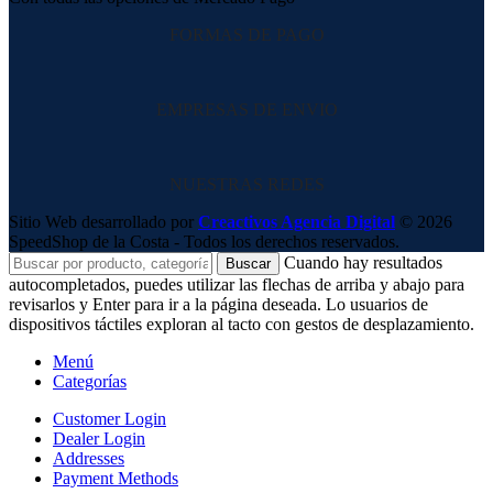
FORMAS DE PAGO
EMPRESAS DE ENVIO
NUESTRAS REDES
Sitio Web desarrollado por
Creactivos Agencia Digital
© 2026
SpeedShop de la Costa - Todos los derechos reservados.
Cuando hay resultados
Buscar
autocompletados, puedes utilizar las flechas de arriba y abajo para
revisarlos y Enter para ir a la página deseada. Lo usuarios de
dispositivos táctiles exploran al tacto con gestos de desplazamiento.
Menú
Categorías
Customer Login
Dealer Login
Addresses
Payment Methods