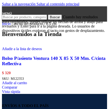
Saltar a la navegación
Saltar al contenido principal
MENÚ
Cuando hay resultados
Buscar
autocompletados, puedes utilizar las flechas de arriba y abajo para
Inicio
/
ancho del producto
/
8.5 cm
revisarlos y Enter para ir a la página deseada. Lo usuarios de
dispositivos táctiles exploran al tacto con gestos de desplazamiento.
Bienvenidos a la Tienda
Añadir a la lista de deseos
Bolso P/asiento Ventura 140 X 85 X 50 Mm. C/cinta
Reflectiva
$
320
SKU:
M122353
Añadir al carrito
Comparar
Vista rápida
ENVÍOS A TODO EL PAÍS