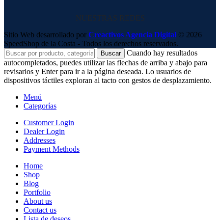
NUESTRAS REDES
Sitio Web desarrollado por
Creactivos Agencia Digital
© 2026
SpeedShop de la Costa - Todos los derechos reservados.
Cuando hay resultados
Buscar
autocompletados, puedes utilizar las flechas de arriba y abajo para
revisarlos y Enter para ir a la página deseada. Lo usuarios de
dispositivos táctiles exploran al tacto con gestos de desplazamiento.
Menú
Categorías
Customer Login
Dealer Login
Addresses
Payment Methods
Home
Shop
Blog
Portfolio
About us
Contact us
Lista de deseos