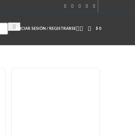
Cuando hay resultados autocompletados, puedes utilizar las flechas de
INICIAR SESIÓN / REGISTRARSE
$
0