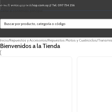
Saltar a la navegación
e-mail: ventas@speedshop.com.uy // Tel. 097 734 256
Saltar al contenido principal
Inicio
/
Repuestos y Accesorios
/
Repuestos Motos y Cuatriciclos
/
Transmis
Bienvenidos a la Tienda