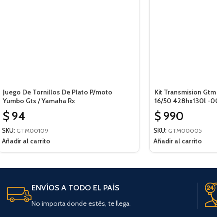
Juego De Tornillos De Plato P/moto
Kit Transmision Gt
Yumbo Gts / Yamaha Rx
16/50 428hx130l -
$
94
$
990
SKU:
GTM00109
SKU:
GTM00005
Añadir al carrito
Añadir al carrito
ENVÍOS A TODO EL PAÍS
No importa donde estés, te llega.