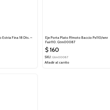
Estria Fina 18 Dts. –
Eje Porta Plato P/moto Baccio Px110/wnr
Fair110. Gtm00087
$
160
SKU:
Gtm00087
Añadir al carrito