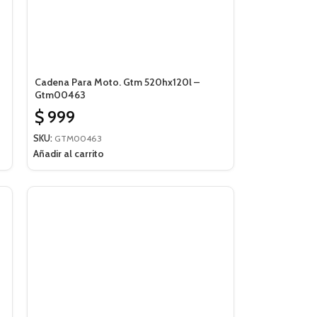
Cadena Para Moto. Gtm 520hx120l –
Gtm00463
$
999
SKU:
GTM00463
Añadir al carrito