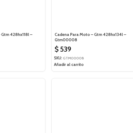
 Gtm 428hx118l –
Cadena Para Moto – Gtm 428hx134l –
Gtm00008
$
539
SKU:
GTM00008
Añadir al carrito