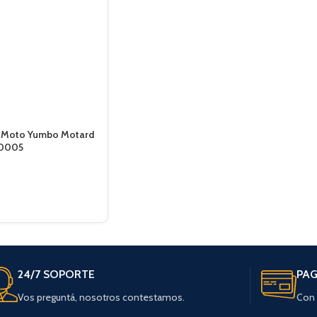
m Moto Yumbo Motard
00005
24/7 SOPORTE
PAG
Vos preguntá, nosotros contestamos.
Con 